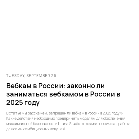
TUESDAY, SEPTEMBER 26
Вебкам в России: законно ли
заниматься вебкамом в России в
2025 году
В статье мы расскажем, запрещен ли вебкам в России в 2025 году ✨
Какие действия необходимо предпринять моделям для обеспечения
максимальной безопасности | Luna Studio это самая нескучная работа
для самых амбициозных девушек!