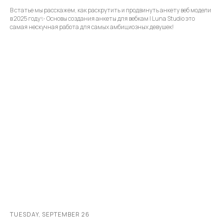
В статье мы расскажем, как раскрутить и продвинуть анкету веб модели
в 2025 году✨ Основы создания анкеты для вебкам | Luna Studio это
самая нескучная работа для самых амбициозных девушек!
TUESDAY, SEPTEMBER 26