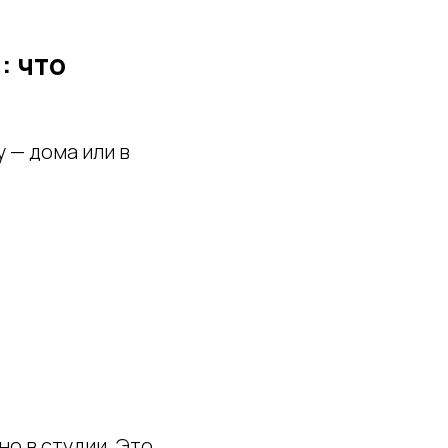
: что
 — дома или в
о в студии. Это