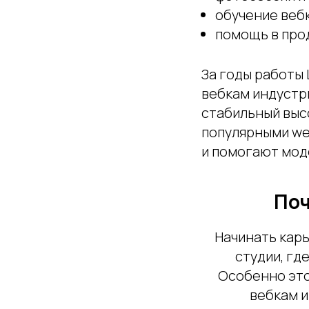
обучение вебк
помощь в про
За годы работы
вебкам индустр
стабильный выс
популярными we
и помогают мод
Поч
Начинать кар
студии, гд
Особенно это
вебкам и