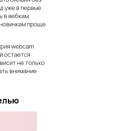
д уже в первые
ь в вебкам,
 новичкам проще
стрия webcam
ей остается
висит не только
вать внимание
делью