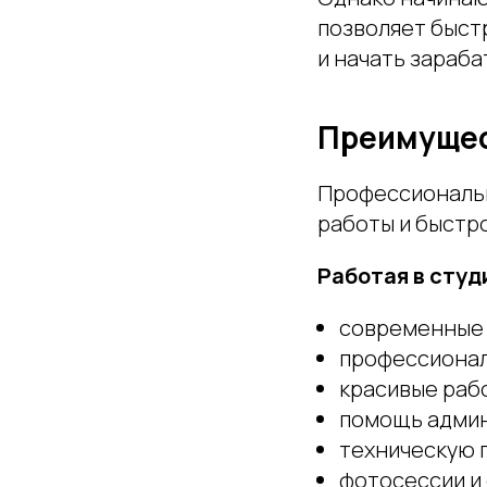
позволяет быст
и начать зараба
Преимущес
Профессиональн
работы и быстро
Работая в студ
современные 
профессионал
красивые раб
помощь админ
техническую 
фотосессии и