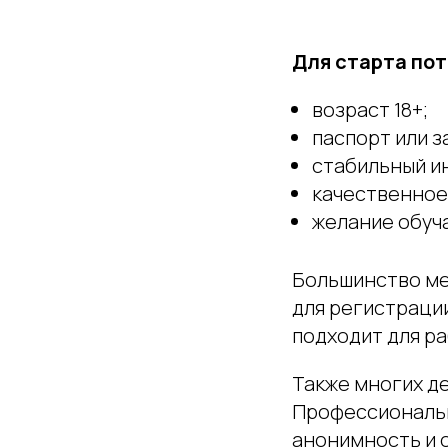
Для старта пот
возраст 18+;
паспорт или з
стабильный и
качественное
желание обуча
Большинство ме
для регистрации
подходит для р
Также многих д
Профессиональн
анонимность и 