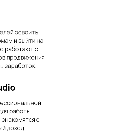
делей освоить
мам и выйти на
о работают с
ов продвижения
ь заработок.
udio
фессиональной
для работы.
 знакомятся с
ый доход.