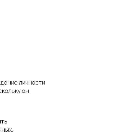
дение личности
скольку он
ять
нных.