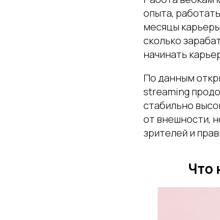
опыта, работать
месяцы карьеры.
сколько зараба
начинать карье
По данным откры
streaming продо
стабильно высок
от внешности, н
зрителей и прав
Что 