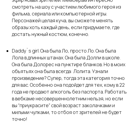
эфир новых зрителей. Мемберам интересно
смотреть на шоу с участием любимого героя из
фильма, сериала или компьютерной игры.
Персонажей целая куча, вы сможете менять
образы хоть каждый день, если придумаете, где
достать нужный костюм, конечно.
Daddy`s girl. Она была Ло, просто Ло. Она была
Лола в длинных штанах. Она была Долли в школе.
Она была Долорес на пунктире бланков. Но в моих
объятьях она была всегда: Лолита. Узнали
произведение? Супер, тогда эта категория точно
для вас. Особенно она подойдет для тех, кому в 22
года не продают алкоголь без паспорта. Работать
в вебкаме несовершеннолетним нельзя, но если
вы “приукрасите” свой возраст заколачками и
милыми чулками, то отбоя от зрителей не будет
точно!