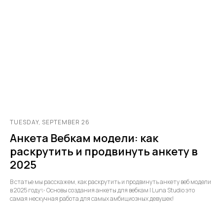
TUESDAY, SEPTEMBER 26
Анкета Вебкам модели: как
раскрутить и продвинуть анкету в
2025
В статье мы расскажем, как раскрутить и продвинуть анкету веб модели
в 2025 году✨ Основы создания анкеты для вебкам | Luna Studio это
самая нескучная работа для самых амбициозных девушек!