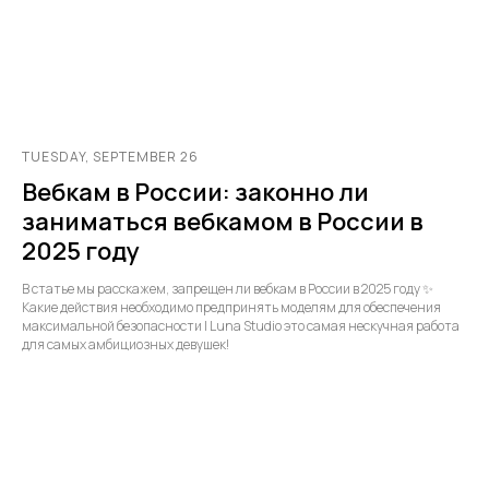
TUESDAY, SEPTEMBER 26
Вебкам в России: законно ли
заниматься вебкамом в России в
2025 году
В статье мы расскажем, запрещен ли вебкам в России в 2025 году ✨
Какие действия необходимо предпринять моделям для обеспечения
максимальной безопасности | Luna Studio это самая нескучная работа
для самых амбициозных девушек!